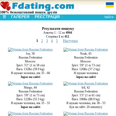
100% безкоштовний пошук друзів
☰
ГАЛЕРЕЯ
РЕЄСТРАЦІЯ
Увійти
МОЯ СТОРІНКА
Результати пошуку
ГАЛЕРЕЯ
Анкеты 1 - 12 из
4944
.
ПОШУК
Сторінка
1
из
412
.
1
2
3
4
5
Наступна
Joy, 50
Noah, 45
Russian Federation
Russian Federation
Moscow
Moscow
Зріст: 5'2" (1 m 58 cm)
Зріст: 5'8" (1 m 73 cm)
Вага: 132lbs (59.9 kg)
Вага: 126lbs (57.2 kg)
Я шукаю чоловіка, вік 35 - 66
Я шукаю чоловіка
Зараз на сайті
Зараз на сайті
Margo, 44
Iril, 42
Russian Federation
Russian Federation
Зріст: 5'8" (1 m 73 cm)
Зріст: 5'3" (1 m 61 cm)
Вага: 122lbs (55.3 kg)
Вага: 196lbs (88.9 kg)
Я шукаю чоловіка, вік 35 - 55
Я шукаю чоловіка, вік 38 - 55
Зараз на сайті
Був на сайті: 26 minute(s)