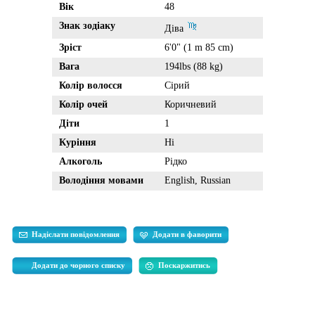
Вік
48
Знак зодіаку
Діва
Зріст
6'0" (1 m 85 cm)
Вага
194lbs (88 kg)
Колір волосся
Сірий
Колір очей
Коричневий
Діти
1
Куріння
Ні
Алкоголь
Рідко
Володіння мовами
English, Russian
Надіслати повідомлення
Додати в фаворити
Додати до чорного списку
Поскаржитись