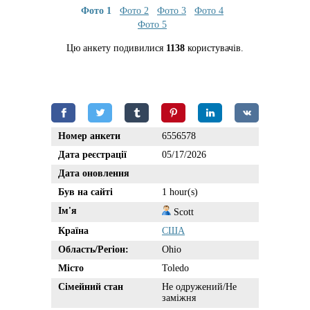
Фото 1
Фото 2
Фото 3
Фото 4
Фото 5
Цю анкету подивилися
1138
користувачів.
Номер анкети
6556578
Дата реєстрації
05/17/2026
Дата оновлення
Був на сайті
1 hour(s)
Ім'я
Scott
Країна
США
Область/Регіон:
Ohio
Місто
Toledo
Сімейний стан
Не одружений/Не
заміжня